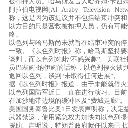
被扣押人员。哈马斯发言人哈齐姆·卡西
阿拉伯电视网(Al Araby Television N
称，这是因为该提议并不包括结束冲突和
以方目的只是营救被扣押人员，仍有可能
略。
以色列与哈马斯尚未就旨在结束冲突的停
一致。《以色列时报》称，哈马斯坚持要
谈判，而以色列对此“不感兴趣”。美联
员巴塞姆·纳伊姆的话称，以色列停火谈判
返回以色列，谈判“未取得任何进展”。
据《以色列时报》报道，由于未能就停火
以色列国防军近日一直在进行演习。目前
在加沙地带边境的缓冲区及“费城走廊”。
美国国务卿鲁比奥1日发表声明称，决定
武器禁运，使用紧急权力加快向以色列提
援助。声明说，特朗普政府就任以来已批