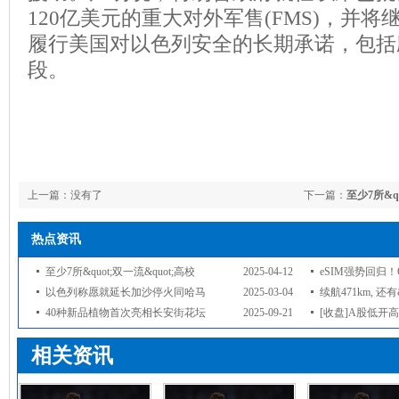
120亿美元的重大对外军售(FMS)，并
履行美国对以色列安全的长期承诺，包括
段。
上一篇：没有了
下一篇：
至少7所&q
热点资讯
至少7所&quot;双一流&quot;高校
2025-04-12
eSIM强势回归！
以色列称愿就延长加沙停火同哈马
2025-03-04
续航471km, 还有
40种新品植物首次亮相长安街花坛
2025-09-21
[收盘]A股低开
相关资讯